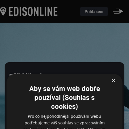
Přihlášení
Přihlášení
×
Aby se vám web dobře
Pro přihlášení zadejte login a heslo
používal (Souhlas s
cookies)
Pro co nejpohodlnější používání webu
Email
potřebujeme váš souhlas se zpracováním