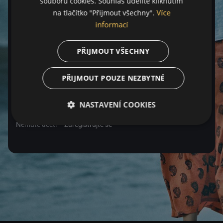
souborů cookies. Souhlas udělíte kliknutím
Více
na tlačítko "Přijmout všechny".
Heslo
informací
PŘIJMOUT VŠECHNY
Zapomenuté heslo
PŘIJMOUT POUZE NEZBYTNÉ
Přihlásit se
NASTAVENÍ COOKIES
Nemáte účet?
Zaregistrujte se