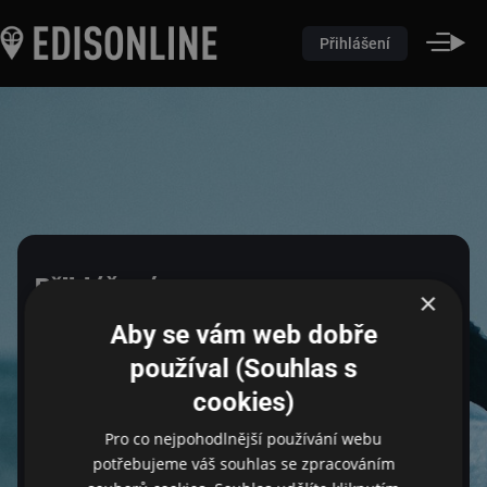
Přihlášení
Přihlášení
×
Aby se vám web dobře
Pro přihlášení zadejte login a heslo
používal (Souhlas s
cookies)
Pro co nejpohodlnější používání webu
Email
potřebujeme váš souhlas se zpracováním