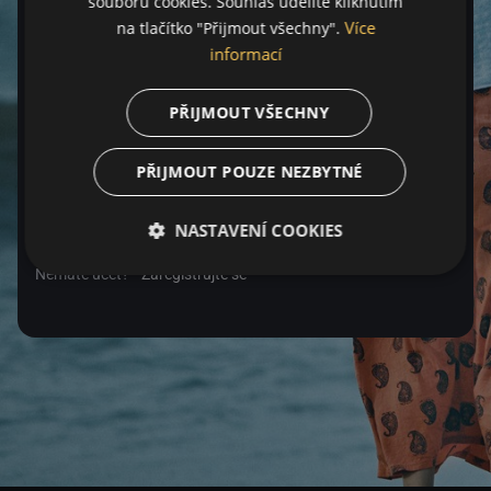
souborů cookies. Souhlas udělíte kliknutím
Více
na tlačítko "Přijmout všechny".
Heslo
informací
PŘIJMOUT VŠECHNY
Zapomenuté heslo
PŘIJMOUT POUZE NEZBYTNÉ
Přihlásit se
NASTAVENÍ COOKIES
Nemáte účet?
Zaregistrujte se