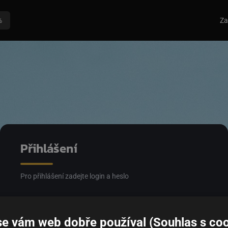
%
Za
Přihlášení
Pro přihlášení zadejte login a heslo
Email
se vám web dobře používal (Souhlas s coo