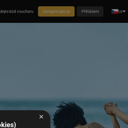
dejte kód voucheru
Zaregistrujte se
Přihlášení
cs
×
kies)