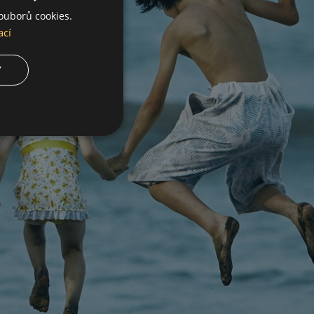
ouborů cookies.
ací
Y