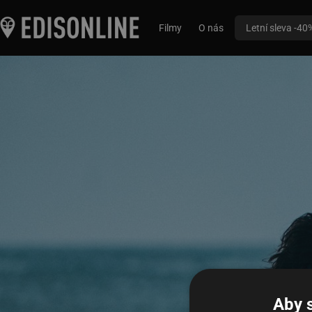
Filmy
O nás
Letní sleva -40
Aby 