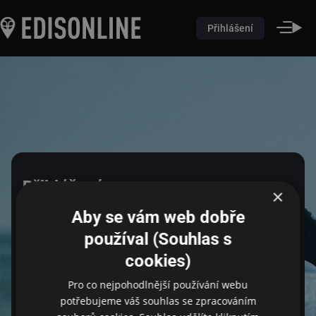
Přihlášení
Přihlášení
×
Aby se vám web dobře
Pro přihlášení zadejte login a heslo
používal (Souhlas s
cookies)
Pro co nejpohodlnější používání webu
Email
potřebujeme váš souhlas se zpracováním