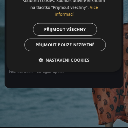
souborů cookies. Souhlas udělíte kliknutím
Více
na tlačítko "Přijmout všechny".
Heslo
informací
PŘIJMOUT VŠECHNY
Zapomenuté heslo
PŘIJMOUT POUZE NEZBYTNÉ
Přihlásit se
NASTAVENÍ COOKIES
Nemáte účet?
Zaregistrujte se