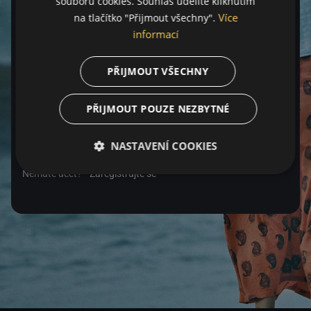
souborů cookies. Souhlas udělíte kliknutím
Více
na tlačítko "Přijmout všechny".
Heslo
informací
PŘIJMOUT VŠECHNY
Zapomenuté heslo
PŘIJMOUT POUZE NEZBYTNÉ
Přihlásit se
NASTAVENÍ COOKIES
Nemáte účet?
Zaregistrujte se