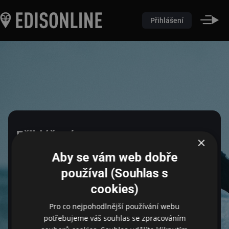
Přihlášení
Přihlášení
×
Aby se vám web dobře
Pro přihlášení zadejte login a heslo
používal (Souhlas s
cookies)
Pro co nejpohodlnější používání webu
Email
potřebujeme váš souhlas se zpracováním