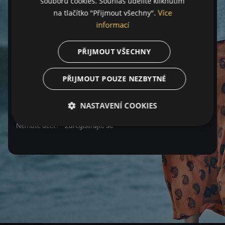
souborů cookies. Souhlas udělíte kliknutím
Více
na tlačítko "Přijmout všechny".
Heslo
informací
PŘIJMOUT VŠECHNY
Zapomenuté heslo
PŘIJMOUT POUZE NEZBYTNÉ
Přihlásit se
NASTAVENÍ COOKIES
Nemáte účet?
Zaregistrujte se