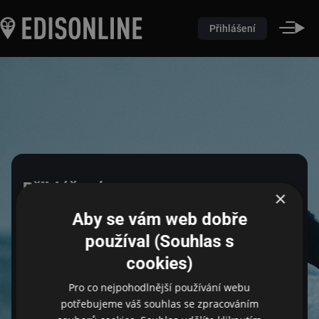
Přihlášení
Přihlášení
×
Aby se vám web dobře
Pro přihlášení zadejte login a heslo
používal (Souhlas s
cookies)
Pro co nejpohodlnější používání webu
Email
potřebujeme váš souhlas se zpracováním