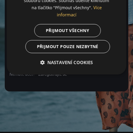
souborů cookies. Souhlas udělíte kliknutím
Více
na tlačítko "Přijmout všechny".
Heslo
informací
PŘIJMOUT VŠECHNY
Zapomenuté heslo
PŘIJMOUT POUZE NEZBYTNÉ
Přihlásit se
NASTAVENÍ COOKIES
Nemáte účet?
Zaregistrujte se