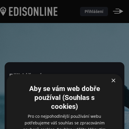
Přihlášení
Přihlášení
×
Aby se vám web dobře
Pro přihlášení zadejte login a heslo
používal (Souhlas s
cookies)
Pro co nejpohodlnější používání webu
Email
potřebujeme váš souhlas se zpracováním