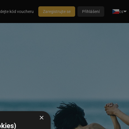
dejte kód voucheru
Zaregistrujte se
Přihlášení
cs
×
kies)