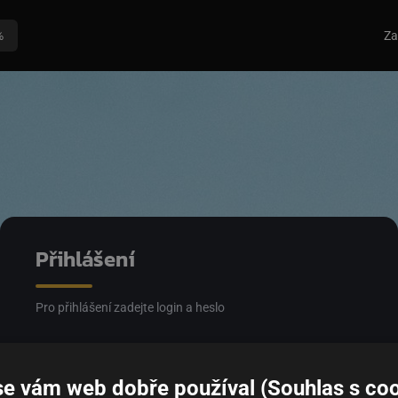
%
Za
Přihlášení
Pro přihlášení zadejte login a heslo
Email
se vám web dobře používal (Souhlas s coo