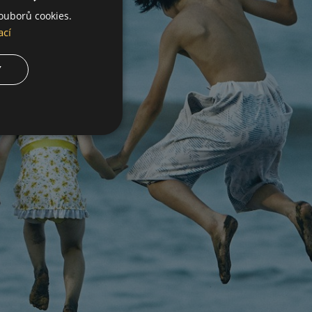
ouborů cookies.
ací
Y