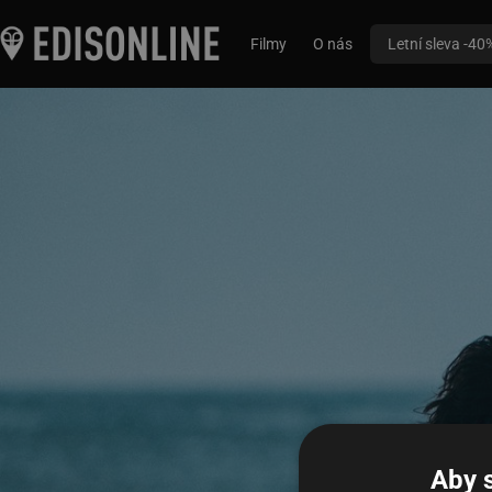
Filmy
O nás
Letní sleva -40
Aby 