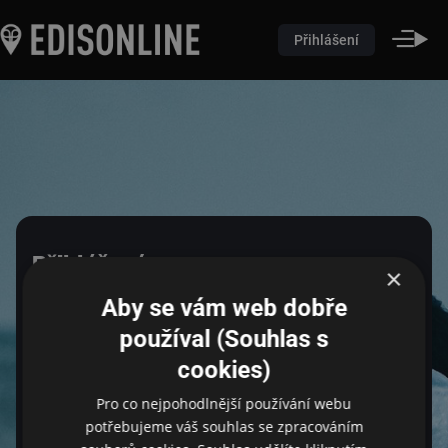
Přihlášení
Přihlášení
×
Aby se vám web dobře
Pro přihlášení zadejte login a heslo
používal (Souhlas s
cookies)
Pro co nejpohodlnější používání webu
Email
potřebujeme váš souhlas se zpracováním