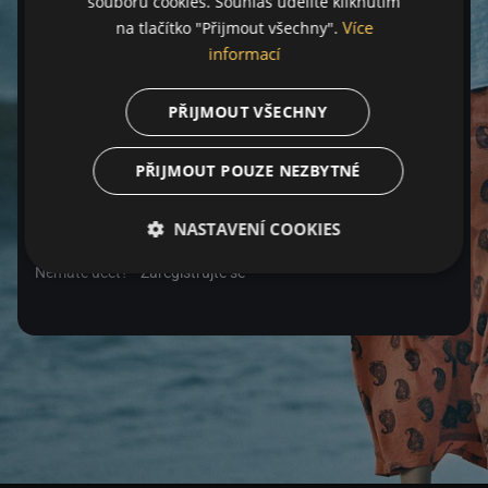
souborů cookies. Souhlas udělíte kliknutím
Více
na tlačítko "Přijmout všechny".
Heslo
informací
PŘIJMOUT VŠECHNY
Zapomenuté heslo
PŘIJMOUT POUZE NEZBYTNÉ
Přihlásit se
NASTAVENÍ COOKIES
Nemáte účet?
Zaregistrujte se