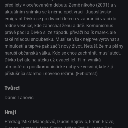
před lety v oceňovaném debutu Země nikoho (2001) a v
aktuálním snímku se k němu opět vrací. Jugoslávský
emigrant Divko se po dvaceti letech v zahraničí vrací do
rodné vesnice, kde zanechal ženu a dítě. Komunismus
právě padl a Divko si ze západu přiváží balík marek, ale
také mladou snoubenku. Musí se však nejprve vyrovnat s
minulostí a teprve pak začít nový život. Netuší, že mu plány
naruší občanská válka. Kdo se chce zachránit, musí utéct.
Divko byl ale na útěku už dvacet let. Film vyniká
atmosférou postkomunistické doby ve vesnici, kde žijí
příslušníci starého i nového režimu.(Febiofest)
Tvůrci
Danis Tanović
Hrají
Predrag 'Miki' Manojlovič
,
Izudin Bajrovic
,
Ermin Bravo
,