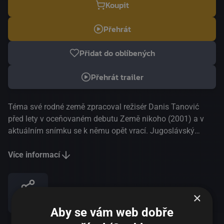
Koupit
Přehrát
Přidat do oblíbených
Přehrát trailer
Téma své rodné země zpracoval režisér Danis Tanović
před lety v oceňovaném debutu Země nikoho (2001) a v
aktuálním snímku se k němu opět vrací. Jugoslávský
emigrant Divko se po dvaceti letech v zahraničí vrací do
rodné vesnice, kde zanechal ženu a dítě. Komunismus
Více informací
právě padl a Divko si ze západu přiváží balík marek, ale
také mladou snoubenku. Musí se však nejprve vyrovnat s
minulostí a teprve pak začít nový život. Netuší, že mu plány
×
Sdílet
naruší občanská válka. Kdo se chce zachránit, musí utéct.
Aby se vám web dobře
Divko byl ale na útěku už dvacet let. Film vyniká