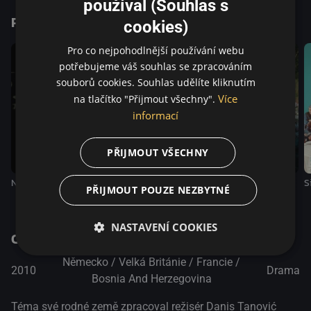
používal (Souhlas s
atmosférou postkomunistické doby ve vesnici, kde žijí
Podobné tituly
příslušníci starého i nového režimu.(Febiofest)
cookies)
Pro co nejpohodlnější používání webu
potřebujeme váš souhlas se zpracováním
souborů cookies. Souhlas udělíte kliknutím
Více
na tlačítko "Přijmout všechny".
informací
PŘIJMOUT VŠECHNY
Na mléčné dráze
Sladký konec dne
Začátek
S
PŘIJMOUT POUZE NEZBYTNÉ
NASTAVENÍ COOKIES
O pořadu
Německo / Velká Británie / Francie /
2010
Drama
Bosnia And Herzegovina
Téma své rodné země zpracoval režisér Danis Tanović