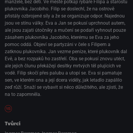
manželé, bez dětí. Ve městě potkají rybáře Filipa a starostu
plukovníka Jacobiho. Filip se doslechl, že na ostrově
přistály ozbrojené síly a že se organizuje odpor. Najednou
jsou ve stínu války. Eva a Jan se pokusí uprchnout autem,
ale jsou zajati útočníky a mučení se podaří vyhnout pouze
zásahem plukovníka Jacobiho, kterému se Eva za jeho
pomoc oddá. Objeví se partyzáni v čele s Filipem a
zatknou plukovníka. Jan vezme peníze, které plukovník dal
Evě, a bez rozpaků ho zastřelí. Oba se pokusí znovu utéct,
ale jejich člunu překážejí desítky mrtvých těl plujících ve
vodě. Filip skočí přes palubu a utopí se. Eva si pamatuje
sen, ve kterém ona a její dcera viděly, jak letadlo zapálilo
zeď růží. Snaží se vybavit si něco důležitého, ale zjistí, že
na to zapomněla.
Tvůrci