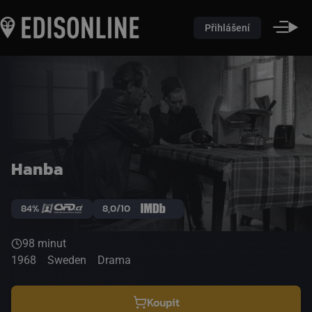
Přihlášení
Hanba
84%
8,0/10
98 minut
1968
Sweden
Drama
Koupit