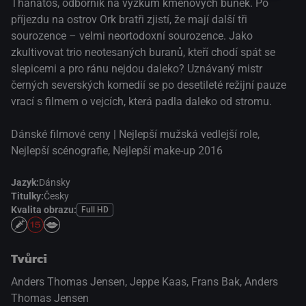
Thanatos, odborník na výzkum kmenových buněk. Po
příjezdu na ostrov Ork bratři zjistí, že mají další tři
sourozence – velmi neortodoxní sourozence. Jako
zkultivovat trio neotesaných buranů, kteří chodí spát se
slepicemi a pro ránu nejdou daleko? Uznávaný mistr
černých severských komedií se po desetileté režijní pauze
vrací s filmem o vejcích, která padla daleko od stromu.
Dánské filmové ceny | Nejlepší mužská vedlejší role,
Nejlepší scénografie, Nejlepší make-up 2016
Jazyk:
Dánsky
Titulky:
Česky
Kvalita obrazu:
Full HD
Tvůrci
Anders Thomas Jensen, Jeppe Kaas, Frans Bak, Anders
Thomas Jensen