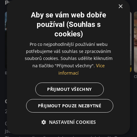
Podobné tituly
×
Aby se vám web dobře
používal (Souhlas s
cookies)
Pro co nejpohodlnější používání webu
potřebujeme váš souhlas se zpracováním
souborů cookies. Souhlas udělíte kliknutím
Více
na tlačítko "Přijmout všechny".
informací
Blikající světla
Dokonalý pacient
Adamova jablka
C
PŘIJMOUT VŠECHNY
O pořadu
PŘIJMOUT POUZE NEZBYTNÉ
2015
Německo / Dánsko
Komedie / Drama
NASTAVENÍ COOKIES
Gabriel a Elias se u smrtelného lože svého otce dozví, že
jsou adoptovaní. Jejich biologickým otcem je Evelio