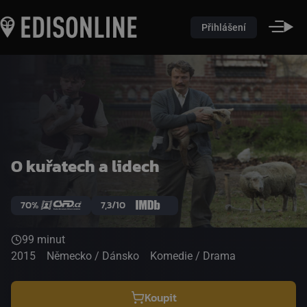
Přihlášení
O kuřatech a lidech
70%
7,3/10
99 minut
2015
Německo / Dánsko
Komedie / Drama
Koupit