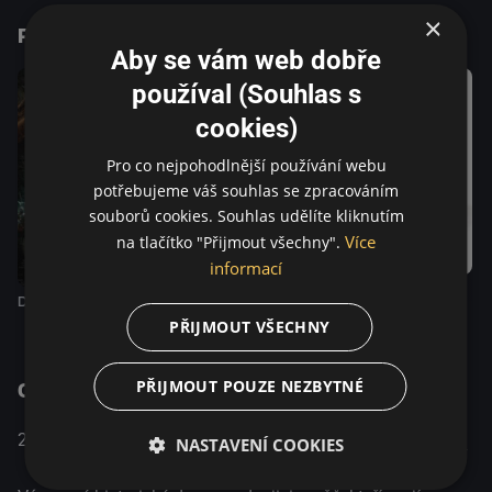
slitování. Obstojí dvojice hrdinů v nerovném souboji a
×
Podobné tituly
dostane následníka trůnu do bezpečí?
Aby se vám web dobře
používal (Souhlas s
cookies)
Pro co nejpohodlnější používání webu
potřebujeme váš souhlas se zpracováním
souborů cookies. Souhlas udělíte kliknutím
Více
na tlačítko "Přijmout všechny".
informací
Kos
Dcera čarodějky
Michael Kohlhaas
PŘIJMOUT VŠECHNY
O pořadu
PŘIJMOUT POUZE NEZBYTNÉ
Maďarsko / Sweden / Irsko
Akční / Drama /
2016
NASTAVENÍ COOKIES
/ Norsko / Dánsko
Historický / Válečný