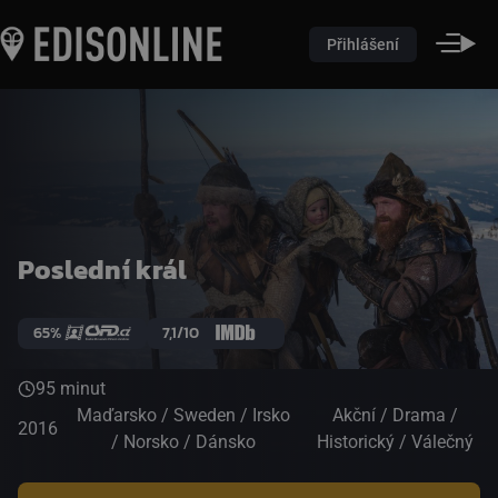
Přihlášení
Poslední král
65%
7,1/10
95 minut
Maďarsko / Sweden / Irsko
Akční / Drama /
2016
/ Norsko / Dánsko
Historický / Válečný