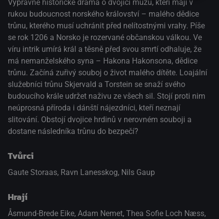
Výpravné historické drama o dvojici mužů, kteří mají v
rukou budoucnost norského království – malého dědice
trůnu, kterého musí uchránit před nelítostnými vrahy. Píše
se rok 1206 a Norsko je rozervané občanskou válkou. Ve
víru intrik umírá král a těsně před svou smrtí odhaluje, že
má nemanželského syna – Hakona Hakonsona, dědice
trůnu. Začíná zuřivý souboj o život malého dítěte. Loajální
služebníci trůnu Skjervald a Torstein se snaží svého
budoucího krále udržet naživu ze všech sil. Stojí proti nim
neúprosná příroda i dánští nájezdníci, kteří neznají
slitování. Obstojí dvojice hrdinů v nerovném souboji a
dostane následníka trůnu do bezpečí?
Tvůrci
Gaute Storaas, Ravn Lanesskog, Nils Gaup
Hrají
Åsmund-Brede Eike
,
Adam Nemet
,
Thea Sofie Loch Næss
,