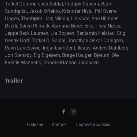
Torkel Dommersnes Soldal
,
Fridtjov Såheim
,
Bjørn
Sundquist
,
Jakob Oftebro
,
Kristofer Hivju
,
Pål Sverre
Hagen
,
Thorbjørn Harr
,
Nikolaj Lie Kaas
,
Ane Ulimoen
Øverli
,
Søren Pilmark
,
Åsmund Brede Eike
,
Thea Næss
,
Jeppe Beck Laursen
,
Lia Boysen
,
Benjamin Helstad
,
Stig
Henrik Hoff
,
Torkel D. Soldal
,
Jonathan Oskar Dahlgren
,
Ravn Lanesskog
,
Inga Ibsdotter Lilleaas
,
Anders Dahlberg
,
Jon Stensby
,
Elg Elgesem
,
Brage Haugen Bjørum
,
Ole
Fredrik Wannebo
,
Sondre Klæboe Jacobsen
Trailer
přepnout na HTML5 přehrávač
.
O službě
Kontakt
Nastavení cookies