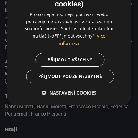
cookies)
Habemus papam! Co vše ale předcházelo volbě nové hlavy
katolické církve? Koho kardinálové zvolili po smrti papeže
Pro co nejpohodlnější používání webu
za svého dalšího zástupce? Proč se nový papež odmítá
potřebujeme váš souhlas se zpracováním
ujmout své funkce? Snímek italského režiséra Nanniho
souborů cookies. Souhlas udělíte kliknutím
Morettiho je komediálním, melancholickým a v mnohém
Více
na tlačítko "Přijmout všechny".
odvážným pohledem na otázky víry s přesahy k Darwinovi,
informací
Freudovi, Čechovovi a volejbalu.
PŘIJMOUT VŠECHNY
Jazyk:
Německy,
Italsky
Titulky:
Česky
Kvalita obrazu:
Full HD
PŘIJMOUT POUZE NEZBYTNÉ
NASTAVENÍ COOKIES
Tvůrci
Nanni Moretti, Nanni Moretti, Francesco Piccolo, Federica
Pontremoli, Franco Piersanti
Hrají