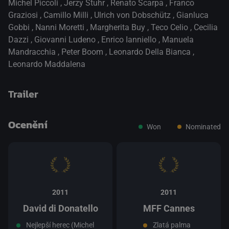
Michel Piccoli
,
Jerzy Stuhr
,
Renato Scarpa
,
Franco
Graziosi
,
Camillo Milli
,
Ulrich von Dobschütz
,
Gianluca
Gobbi
,
Nanni Moretti
,
Margherita Buy
,
Teco Celio
,
Cecilia
Dazzi
,
Giovanni Ludeno
,
Enrico Ianniello
,
Manuela
Mandracchia
,
Peter Boom
,
Leonardo Della Bianca
,
Leonardo Maddalena
Trailer
Ocenění
Won
Nominated
přepnout na HTML5 přehrávač
.
2011
2011
David di Donatello
MFF Cannes
Nejlepší herec (Michel
Zlatá palma