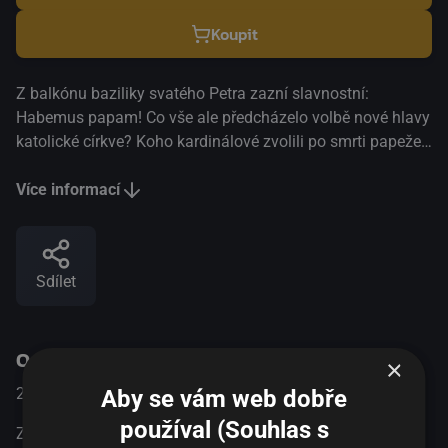
Koupit
Z balkónu baziliky svatého Petra zazní slavnostní:
Habemus papam! Co vše ale předcházelo volbě nové hlavy
katolické církve? Koho kardinálové zvolili po smrti papeže
za svého dalšího zástupce? Proč se nový papež odmítá
ujmout své funkce? Snímek italského režiséra Nanniho
Více informací
Morettiho je komediálním, melancholickým a v mnohém
odvážným pohledem na otázky víry s přesahy k Darwinovi,
Freudovi, Čechovovi a volejbalu.
Sdílet
O pořadu
×
2011
Itálie / Francie
Komedie / Drama
Aby se vám web dobře
používal (Souhlas s
Z balkónu baziliky svatého Petra zazní slavnostní: