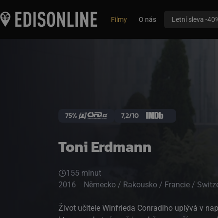
Filmy
O nás
Letní sleva -40
75%
7,2/10
Toni Erdmann
155 minut
2016
Německo / Rakousko / Francie / Swit
Život učitele Winfrieda Conradiho uplývá v napr