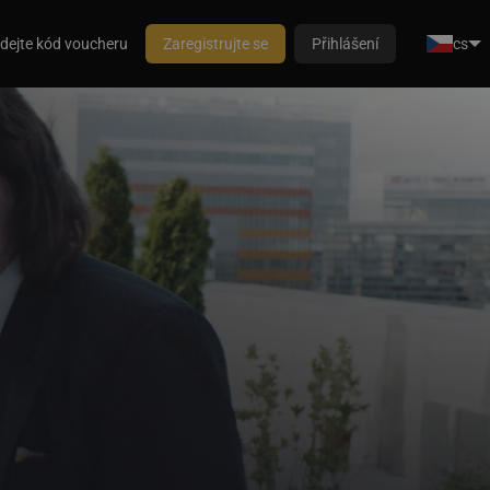
dejte kód voucheru
Zaregistrujte se
Přihlášení
cs