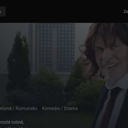
%
Za
zerland / Rumunsko
Komedie / Drama
osté rutině,