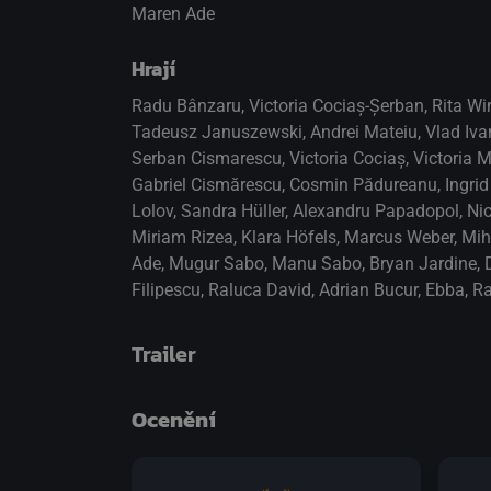
Maren Ade
Hrají
Radu Bânzaru
,
Victoria Cociaș-Șerban
,
Rita W
Tadeusz Januszewski
,
Andrei Mateiu
,
Vlad Iva
Serban Cismarescu
,
Victoria Cociaș
,
Victoria 
Gabriel Cismărescu
,
Cosmin Pădureanu
,
Ingri
Lolov
,
Sandra Hüller
,
Alexandru Papadopol
,
Ni
Miriam Rizea
,
Klara Höfels
,
Marcus Weber
,
Mih
Ade
,
Mugur Sabo
,
Manu Sabo
,
Bryan Jardine
,
Filipescu
,
Raluca David
,
Adrian Bucur
,
Ebba
,
Ra
Trailer
Ocenění