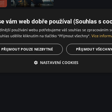
Divoch
se vám web dobře používal (Souhlas s coo
dlnější používání webu potřebujeme váš souhlas se zpracováním s
Více inform
uhlas udělíte kliknutím na tlačítko "Přijmout všechny".
zerland / Rumunsko
Komedie / Drama
PŘIJMOUT POUZE NEZBYTNÉ
PŘIJMOUT VŠECHN
prosté rutině, kterou mohutný muž jen občas naruší svou pubertá
e jediný věrný druh, slepý pes, se Winfried rozhodne investov
ila kariéře. Po neúspěšném pokusu o kontakt mění Winfried strat
NASTAVENÍ COOKIES
ílit jeho neforemné alter-ego, německý ambasador a životní k