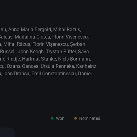
anu
,
Anna Maria Bergold
,
Mihai Razus
,
Baicus
,
Madalina Ciotea
,
Florin Visenescu
,
a
,
Mihai Răzuș
,
Florin Vișenescu
,
Șerban
Russell
,
John Keogh
,
Trystan Pütter
,
Sava
ene Rindje
,
Hartmut Stanke
,
Niels Bormann
,
cu
,
Ozana Oancea
,
Ursula Renneke
,
Karlheinz
u
,
Ioan Brancu
,
Emil Constantinescu
,
Daniel
Won
Nominated