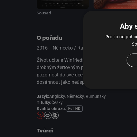
Soused
Miluj svého robota
Aby 
O pořadu
Pro co nejpoho
So
2016
Německo / Rakousko / Francie / Swit
Život učitele Winfrieda Conradiho uplývá v na
drobným žertovným převlekem. Poté, co mu zemř
pozornost do své dcery Ines, která vše podříd
dosáhnout jako neúspěšný otec, toho může doc
Jazyk:
Anglicky,
Německy,
Rumunsky
Titulky:
Česky
Kvalita obrazu:
Full HD
Tvůrci