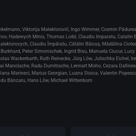
inkelmann
,
Viktorija Malektorovič
,
Ingo Wimmer
,
Cosmin Pădure
nov
,
Hadewych Minis
,
Thomas Loibl
,
Claudiu Imparatu
,
Catalin 
Malektorovych
,
Claudiu Împăratu
,
Cătălin Băicuș
,
Mădălina Ciote
d Burkhard
,
Peter Simonischek
,
Ingrid Bisu
,
Manuela Ciucur
,
Lucy 
colas Wackerbarth
,
Ruth Reinecke
,
Jürg Löw
,
Julischka Eichel
,
Ir
ai Manolache
,
Radu Dumitrache
,
Lennart Moho
,
Cezara Dafines
Dana Marineci
,
Marius Georgian
,
Luana Stoica
,
Valentin Popesc
du Bânzaru
,
Hans Löw
,
Michael Wittenborn