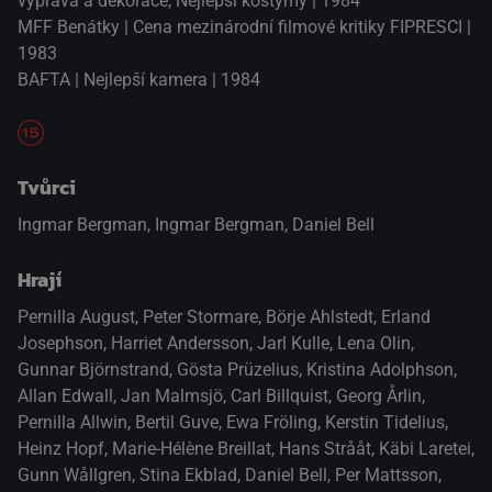
výprava a dekorace, Nejlepší kostýmy | 1984
MFF Benátky | Cena mezinárodní filmové kritiky FIPRESCI |
1983
BAFTA | Nejlepší kamera | 1984
Tvůrci
Ingmar Bergman, Ingmar Bergman, Daniel Bell
Hrají
Pernilla August
,
Peter Stormare
,
Börje Ahlstedt
,
Erland
Josephson
,
Harriet Andersson
,
Jarl Kulle
,
Lena Olin
,
Gunnar Björnstrand
,
Gösta Prüzelius
,
Kristina Adolphson
,
Allan Edwall
,
Jan Malmsjö
,
Carl Billquist
,
Georg Årlin
,
Pernilla Allwin
,
Bertil Guve
,
Ewa Fröling
,
Kerstin Tidelius
,
Heinz Hopf
,
Marie-Hélène Breillat
,
Hans Strååt
,
Käbi Laretei
,
Gunn Wållgren
,
Stina Ekblad
,
Daniel Bell
,
Per Mattsson
,