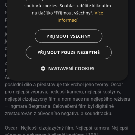
Očima desetiletého Alexandera sledujeme jeden bouřlivý
souborů cookies. Souhlas udělíte kliknutím
rok v životě rodiny Ekdahlových. Alexanderovi
Více
na tlačítko "Přijmout všechny".
představivost pohání kupředu kouzelné události, které
informací
vedou a následují po smrti jeho otce. Díky novému sňatku
jeho matky s přísným prelátem jsou však Alexanderovi a
PŘIJMOUT VŠECHNY
jeho sestře Fanny odmítnuty všechna možná potěšení a
děti jsou vystaveny jakémusi gotickému hororu. Biskup je
PŘIJMOUT POUZE NEZBYTNÉ
Bergmanovskou postavou, jejíž přísnost překračuje
zdravou mez. Jeho podlost však snímek zároveň
NASTAVENÍ COOKIES
nahrazuje „laskavostí, náklonností a dobrem“. Fanny a
Alexander bylo původně zamýšleno jako Bergmanovo
poslední dílo a představuje tak vrchol jeho tvorby. Oscar
pro nejlepší výpravu, nejlepší kameru, nejlepší kostýmy,
nejlepší cizojazyčný film a nominace na nejlepšího režiséra
– Ingmara Bergmana. Celovečerní film byl digitálně
zrestaurován z původního negativu a soundtracku.
Oscar | Nejlepší cizojazyčný film, Nejlepší kamera, Nejlepší