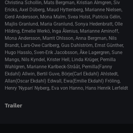
Christina Schollin
,
Mats Bergman
,
Kristian Almgren
,
Siv
Ericks
,
Axel Düberg
,
Maud Hyttenberg
,
Marianne Nielsen
,
Gerd Andersson
,
Mona Malm
,
Svea Holst
,
Patricia Gélin
,
Majlis Granlund
,
Maria Granlund
,
Sonya Hedenbratt
,
Olle
Hilding
,
Emelie Werkö
,
Inga Ålenius
,
Marianne Aminoff
,
Mona Andersson
,
Marrit Ohlsson
,
Anna Bergman
,
Nils
Brandt
,
Lars-Owe Carlberg
,
Gus Dahlström
,
Ernst Günther
,
Hugo Hasslo
,
Sven-Erik Jacobsson
,
Åke Lagergren
,
Sune
Mangs
,
Nils Kyndel
,
Krister Hell
,
Linda Krüger
,
Pernilla
Wahlgren
,
Marianne Karlbeck-Strååt
,
Pernilla(Fanny
Ekdahl) Allwin
,
Bertil Guve
,
Börje(Carl Ekdahl) Ahlstedt
,
Allan(Oscar Ekdahl) Edwall
,
Ewa(Emilie Ekdahl) Fröling
,
Henry 'Nypan' Nyberg
,
Eva von Hanno
,
Hans Henrik Lerfeldt
Trailer